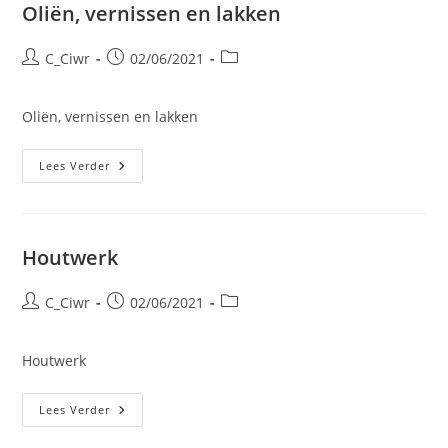
Oliën, vernissen en lakken
Bericht
Bericht
Berichtcategorie:
C_Ciwr
02/06/2021
auteur:
gepubliceerd
op:
Oliën, vernissen en lakken
Oliën,
Lees Verder
Vernissen
En
Lakken
Houtwerk
Bericht
Bericht
Berichtcategorie:
C_Ciwr
02/06/2021
auteur:
gepubliceerd
op:
Houtwerk
Houtwerk
Lees Verder