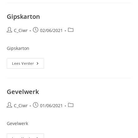
Gipskarton
Bericht
Bericht
Berichtcategorie:
C_Ciwr
02/06/2021
auteur:
gepubliceerd
op:
Gipskarton
Gipskarton
Lees Verder
Gevelwerk
Bericht
Bericht
Berichtcategorie:
C_Ciwr
01/06/2021
auteur:
gepubliceerd
op:
Gevelwerk