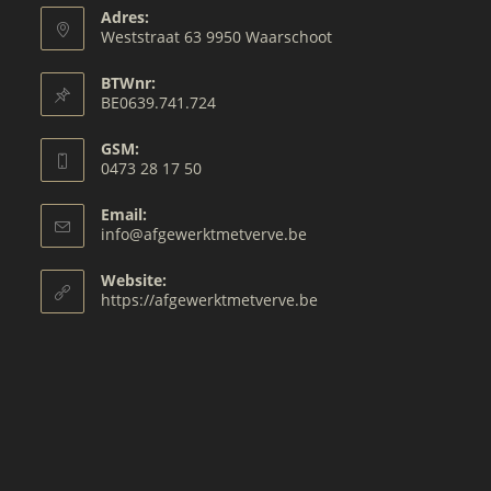
Adres:
Weststraat 63 9950 Waarschoot
BTWnr:
BE0639.741.724
GSM:
0473 28 17 50
Opens
Email:
in
Opens
info@afgewerktmetverve.be
your
in
your
application
Website:
application
https://afgewerktmetverve.be