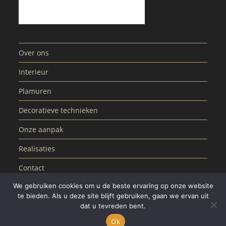
Over ons
Interieur
Plamuren
Decoratieve technieken
Onze aanpak
Realisaties
Contact
We gebruiken cookies om u de beste ervaring op onze website
te bieden. Als u deze site blijft gebruiken, gaan we ervan uit
dat u tevreden bent.
Copyright ©2026 Afgewerkt met verve |
Privacyverklaring
Ok
Mogelijk gemaakt door
Ciwr