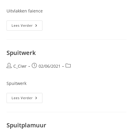
op:
Uitvlakken faience
Uitvlakken
Lees Verder
Faience
Spuitwerk
Bericht
Bericht
Berichtcategorie:
C_Ciwr
02/06/2021
auteur:
gepubliceerd
op:
Spuitwerk
Spuitwerk
Lees Verder
Spuitplamuur