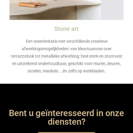
Stone art
Een steenimitatie met verschillende creatieve
afwerkingsmogelijkheden: van kleurnuances over
terrazzolook tot metallieke afwerking: heel sterk en stootvast
en uitstekend onderhoudbaar, geschikt voor muren, deuren,
stoelen, meubels … én zelfs op werkbladen.
Bent u geïnteresseerd in onze
diensten?