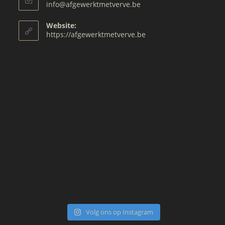
Opens
info@afgewerktmetverve.be
your
in
your
application
Website:
application
https://afgewerktmetverve.be
Volg ons op Instagram