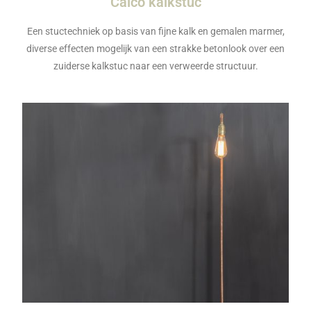
Calco kalkstuc
Een stuctechniek op basis van fijne kalk en gemalen marmer,
diverse effecten mogelijk van een strakke betonlook over een
zuiderse kalkstuc naar een verweerde structuur.