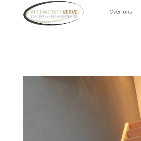
Spring
Over ons
naar
de
inhoud