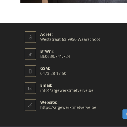
Adres:
Weststraat 63 9950 Waarschoot
BTWnr:
BE0639.741.724
GSM:
0473 28 17 50
Opens
Email:
in
Opens
info@afgewerktmetverve.be
your
in
your
application
Website:
application
https://afgewerktmetverve.be