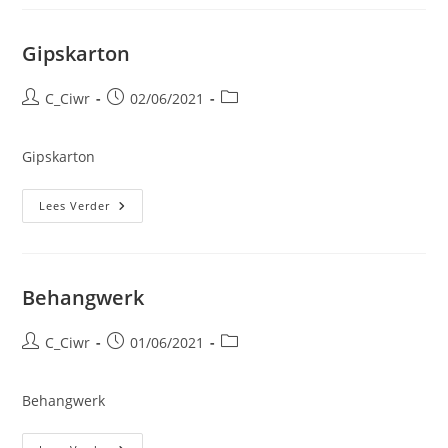
Gipskarton
Bericht
Bericht
Berichtcategorie:
C_Ciwr
02/06/2021
auteur:
gepubliceerd
op:
Gipskarton
Gipskarton
Lees Verder
Behangwerk
Bericht
Bericht
Berichtcategorie:
C_Ciwr
01/06/2021
auteur:
gepubliceerd
op:
Behangwerk