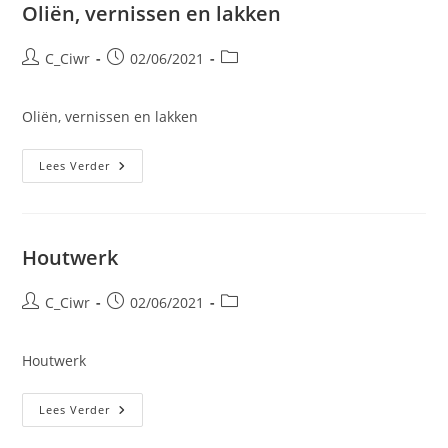
Oliën, vernissen en lakken
Bericht
Bericht
Berichtcategorie:
C_Ciwr
02/06/2021
auteur:
gepubliceerd
op:
Oliën, vernissen en lakken
Oliën,
Lees Verder
Vernissen
En
Lakken
Houtwerk
Bericht
Bericht
Berichtcategorie:
C_Ciwr
02/06/2021
auteur:
gepubliceerd
op:
Houtwerk
Houtwerk
Lees Verder