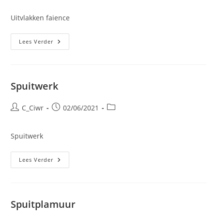
op:
Uitvlakken faience
Uitvlakken
Lees Verder
Faience
Spuitwerk
Bericht
Bericht
Berichtcategorie:
C_Ciwr
02/06/2021
auteur:
gepubliceerd
op:
Spuitwerk
Spuitwerk
Lees Verder
Spuitplamuur