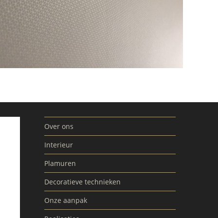
Over ons
Interieur
Plamuren
Decoratieve technieken
Onze aanpak