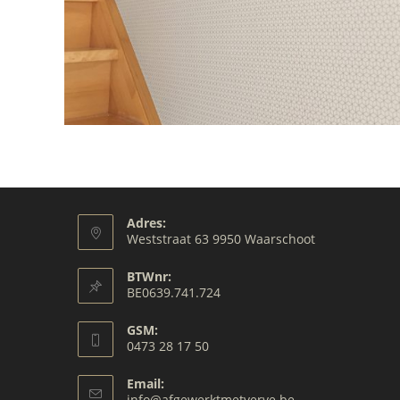
Adres:
Weststraat 63 9950 Waarschoot
BTWnr:
BE0639.741.724
GSM:
0473 28 17 50
Opens
Email:
in
Opens
info@afgewerktmetverve.be